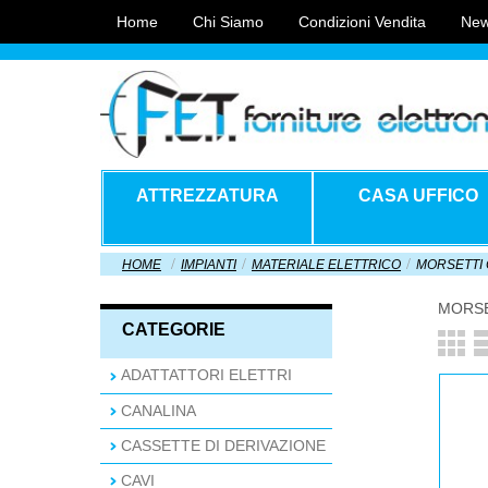
Home
Chi Siamo
Condizioni Vendita
New
ATTREZZATURA
CASA UFFICO
HOME
IMPIANTI
MATERIALE ELETTRICO
MORSETTI
MORSE
CATEGORIE
ADATTATTORI ELETTRI
CANALINA
CASSETTE DI DERIVAZIONE
CAVI