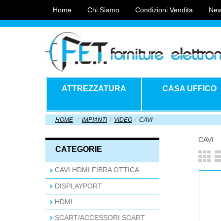
Home
Chi Siamo
Condizioni Vendita
New
ATTREZZATURA
CASA UFFICO
HOME
IMPIANTI
VIDEO
CAVI
CAVI
CATEGORIE
CAVI HDMI FIBRA OTTICA
DISPLAYPORT
HDMI
SCART/ACCESSORI SCART