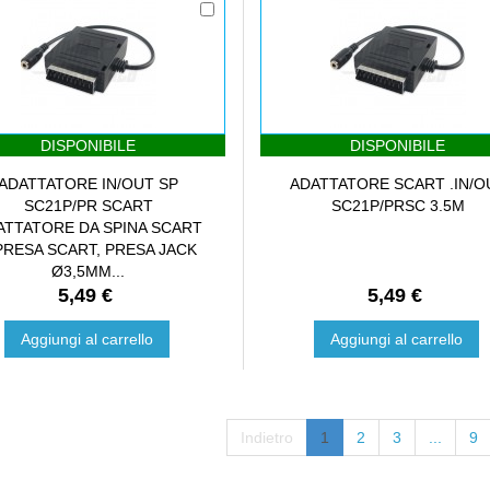
DISPONIBILE
DISPONIBILE
ADATTATORE IN/OUT SP
ADATTATORE SCART .IN/O
SC21P/PR SCART
SC21P/PRSC 3.5M
ATTATORE DA SPINA SCART
PRESA SCART, PRESA JACK
Ø3,5MM...
5,49 €
5,49 €
Aggiungi al carrello
Aggiungi al carrello
Indietro
1
2
3
...
9