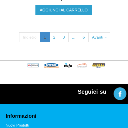
AGGIUNGI AL CARRELLO
Indietro
1
2
3
...
6
Avanti »
Seguici su
Informazioni
Nuovi Prodotti