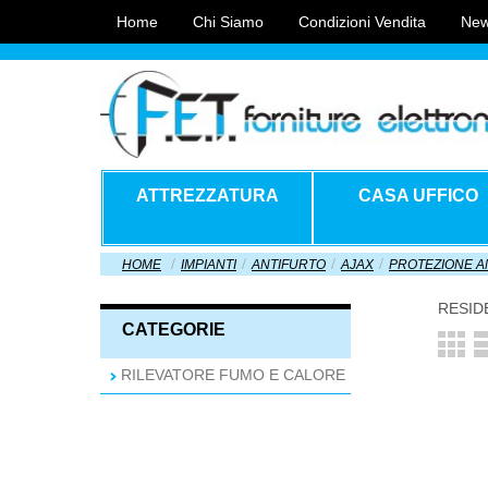
Home
Chi Siamo
Condizioni Vendita
New
ATTREZZATURA
CASA UFFICO
HOME
IMPIANTI
ANTIFURTO
AJAX
PROTEZIONE A
RESID
CATEGORIE
RILEVATORE FUMO E CALORE