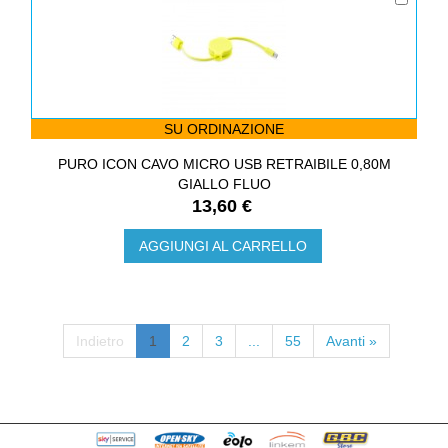
SU ORDINAZIONE
PURO ICON CAVO MICRO USB RETRAIBILE 0,80M
GIALLO FLUO
13,60 €
AGGIUNGI AL CARRELLO
Indietro
1
2
3
...
55
Avanti »