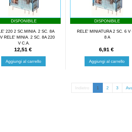
DISPONIBILE
DISPONIBILE
E' 220 2 SC.MINIA. 2 SC. 8A
RELE' MINIATURA 2 SC. 6 V
V RELE' MINIA. 2 SC. 8A 220
8 A
V C.A.
12,51 €
6,91 €
Aggiungi al carrello
Aggiungi al carrello
Indietro
1
2
3
Ava