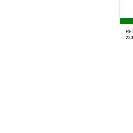
REL
220