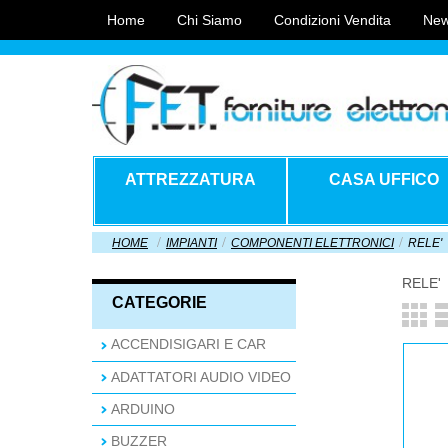
Home
Chi Siamo
Condizioni Vendita
New
ATTREZZATURA
CASA UFFICO
HOME
IMPIANTI
COMPONENTI ELETTRONICI
RELE'
RELE'
CATEGORIE
ACCENDISIGARI E CAR
ADATTATORI AUDIO VIDEO
ARDUINO
BUZZER