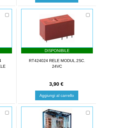
DISPONIBILE
4
RT424024 RELE MODUL.2SC.
ELE
24VC
3,90 €
Aggiungi al carrello