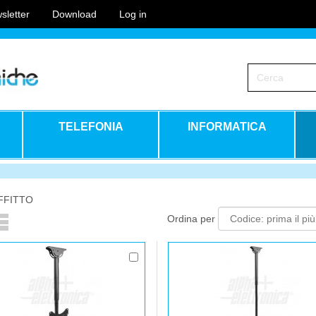
sletter
Download
Log in
TELEFONIA
INFORMATICA
FFITTO
Ordina per