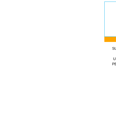
S
U
PE