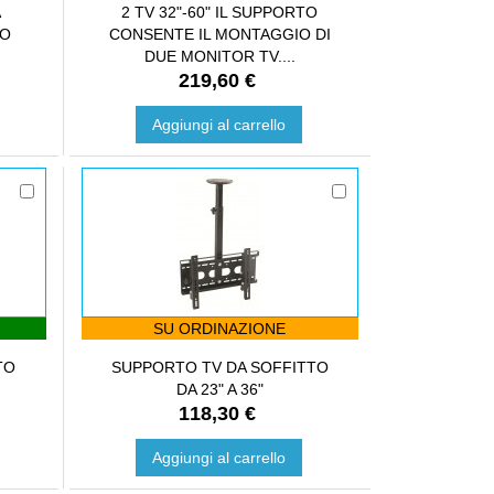
A
2 TV 32"-60" IL SUPPORTO
TO
CONSENTE IL MONTAGGIO DI
DUE MONITOR TV....
219,60 €
Aggiungi al carrello
SU ORDINAZIONE
TO
SUPPORTO TV DA SOFFITTO
DA 23" A 36"
118,30 €
Aggiungi al carrello