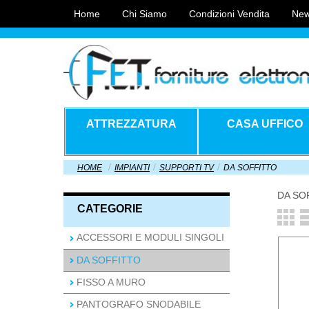
Home
Chi Siamo
Condizioni Vendita
New
ATTREZZATURA
CASA UFFICO
HOME
IMPIANTI
SUPPORTI TV
DA SOFFITTO
DA SO
CATEGORIE
ACCESSORI E MODULI SINGOLI
DA SOFFITTO
FISSO A MURO
PANTOGRAFO SNODABILE