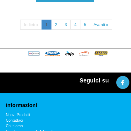
Indietro
1
2
3
4
5
Avanti »
Seguici su
Informazioni
Nuovi Prodotti
Contattaci
Chi siamo