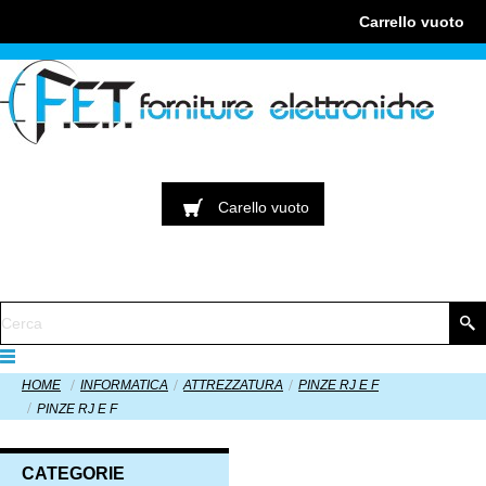
Carrello
vuoto
Carello
vuoto
HOME
INFORMATICA
ATTREZZATURA
PINZE RJ E F
PINZE RJ E F
CATEGORIE