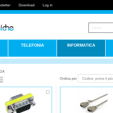
sletter
Download
Log in
TELEFONIA
INFORMATICA
VGA
Ordina per