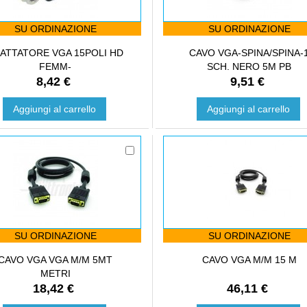
SU ORDINAZIONE
SU ORDINAZIONE
ATTATORE VGA 15POLI HD
CAVO VGA-SPINA/SPINA-
FEMM-
SCH. NERO 5M PB
8,42 €
9,51 €
Aggiungi al carrello
Aggiungi al carrello
SU ORDINAZIONE
SU ORDINAZIONE
CAVO VGA VGA M/M 5MT
CAVO VGA M/M 15 M
METRI
18,42 €
46,11 €