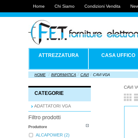
Home
Chi Siamo
Condizioni Vendita
New
ATTREZZATURA
CASA UFFICO
HOME
INFORMATICA
CAVI
CAVI VGA
CAVI 
CATEGORIE
ADATTATORI VGA
Filtro prodotti
Produttore
ALCAPOWER
(2)