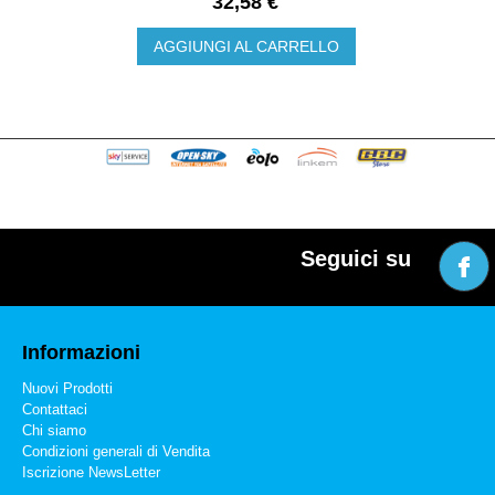
32,58 €
AGGIUNGI AL CARRELLO
Seguici su
Informazioni
Nuovi Prodotti
Contattaci
Chi siamo
Condizioni generali di Vendita
Iscrizione NewsLetter