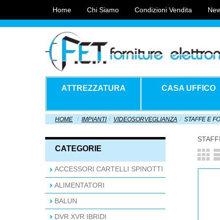
Home
Chi Siamo
Condizioni Vendita
New
ATTREZZATURA
CASA UFFICO
HOME
IMPIANTI
VIDEOSORVEGLIANZA
STAFFE E F
STAFF
CATEGORIE
ACCESSORI CARTELLI SPINOTTI
ALIMENTATORI
BALUN
DVR XVR IBRIDI