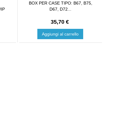
BOX PER CASE TIPO: B67, B75,
IP
D67, D72...
35,70 €
Aggiungi al carrello