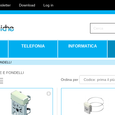
sletter
Download
Log in
TELEFONIA
INFORMATICA
ONDELLI
E E FONDELLI
Ordina per