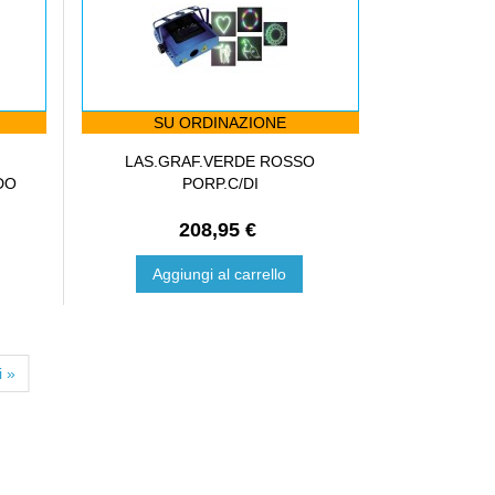
SU ORDINAZIONE
LAS.GRAF.VERDE ROSSO
DO
PORP.C/DI
208,95 €
Aggiungi al carrello
i »