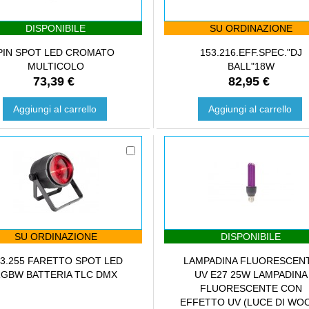
DISPONIBILE
SU ORDINAZIONE
PIN SPOT LED CROMATO
153.216.EFF.SPEC."DJ
MULTICOLO
BALL"18W
73,39 €
82,95 €
Aggiungi al carrello
Aggiungi al carrello
SU ORDINAZIONE
DISPONIBILE
3.255 FARETTO SPOT LED
LAMPADINA FLUORESCEN
GBW BATTERIA TLC DMX
UV E27 25W LAMPADINA
FLUORESCENTE CON
EFFETTO UV (LUCE DI WO