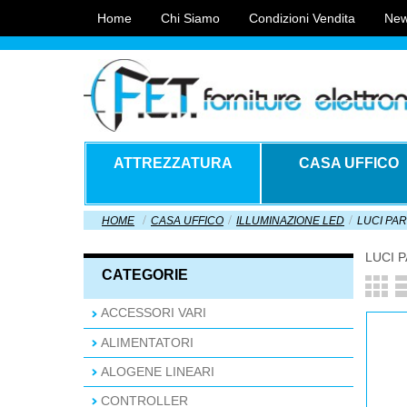
Home
Chi Siamo
Condizioni Vendita
New
ATTREZZATURA
CASA UFFICO
HOME
CASA UFFICO
ILLUMINAZIONE LED
LUCI PA
LUCI 
CATEGORIE
ACCESSORI VARI
ALIMENTATORI
ALOGENE LINEARI
CONTROLLER