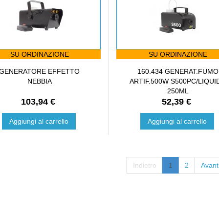
SU ORDINAZIONE
SU ORDINAZIONE
GENERATORE EFFETTO
160.434 GENERAT.FUMO
NEBBIA
ARTIF.500W S500PC/LIQUI
250ML
103,94 €
52,39 €
Aggiungi al carrello
Aggiungi al carrello
Indietro
1
2
Avant