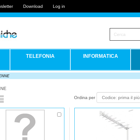
sletter
Download
Log in
TELEFONIA
INFORMATICA
ENNE
NNE
Ordina per