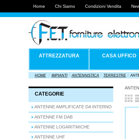
Home
Chi Siamo
Condizioni Vendita
New
ATTREZZATURA
CASA UFFICO
HOME
IMPIANTI
ANTENNISTICA
TERRESTRE
ANT
ANTE
CATEGORIE
ANTENNE AMPLIFICATE DA INTERNO
ANTENNE FM DAB
ANTENNE LOGARITMICHE
ANTENNE UHF