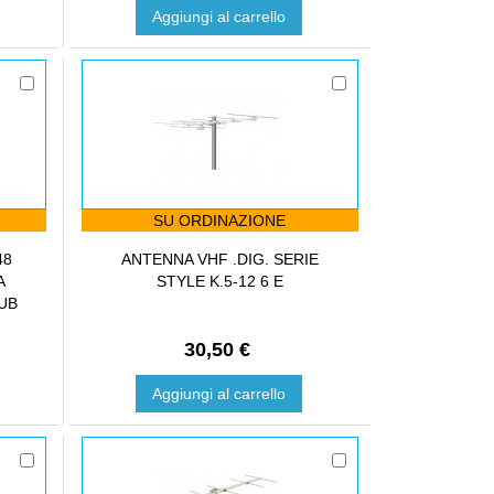
Aggiungi al carrello
SU ORDINAZIONE
48
ANTENNA VHF .DIG. SERIE
A
STYLE K.5-12 6 E
TUB
30,50 €
Aggiungi al carrello