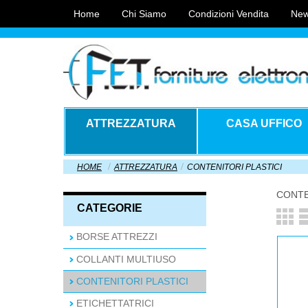
Home
Chi Siamo
Condizioni Vendita
New
ATTREZZATURA
CASA UFFICO
HOME
ATTREZZATURA
CONTENITORI PLASTICI
CONTE
CATEGORIE
BORSE ATTREZZI
COLLANTI MULTIUSO
CONTENITORI PLASTICI
ETICHETTATRICI