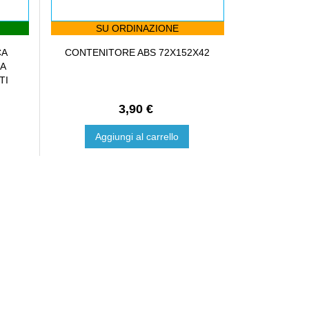
SU ORDINAZIONE
CA
CONTENITORE ABS 72X152X42
LA
TI
3,90 €
Aggiungi al carrello