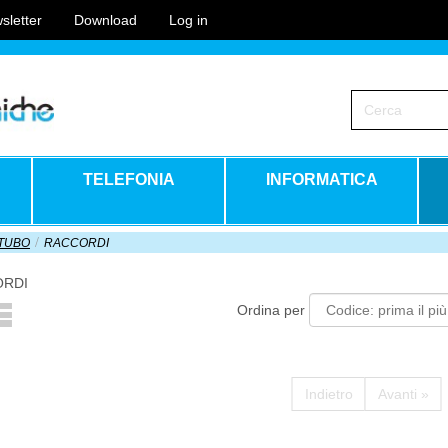
sletter
Download
Log in
TELEFONIA
INFORMATICA
ATUBO
RACCORDI
ORDI
Ordina per
Indietro
Avanti »