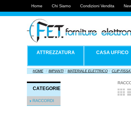
Home
Chi Siamo
Condizioni Vendita
New
ATTREZZATURA
CASA UFFICO
HOME
IMPIANTI
MATERIALE ELETTRICO
CLIP FISS
RACC
CATEGORIE
RACCORDI