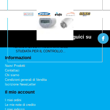
Seguici su
TERMOVALVOLA DIGITALE
TERMOVALVOLA PROGRAMMABILE
STUDIATA PER IL CONTROLLO...
Informazioni
Nuovi Prodotti
Contattaci
Chi siamo
Condizioni generali di Vendita
Iscrizione NewsLetter
Il mio account
I miei ordini
Le mie note di credito
I miei indirizzi