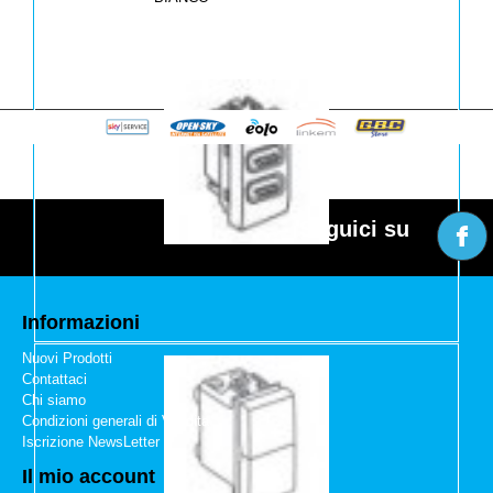
Seguici su
DOPPIA PRESA USB 2A T2 621N NERO
Informazioni
Nuovi Prodotti
Contattaci
Chi siamo
Condizioni generali di Vendita
Iscrizione NewsLetter
Il mio account